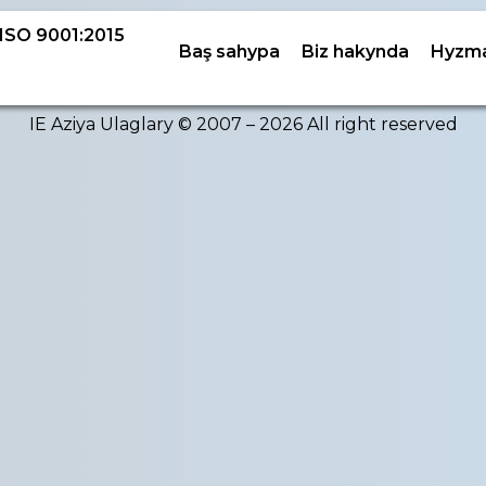
ISO 9001:2015
Baş sahypa
Biz hakynda
Hyzma
IE Aziya Ulaglary © 2007 – 2026 All right reserved