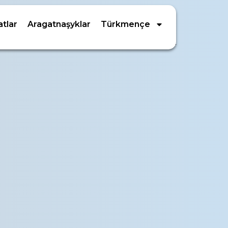
tlar
Aragatnaşyklar
Türkmençe